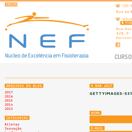
INÍCIO
(31)
Rua da 
What
ma
Rua Des
428, 5º
Horizon
CURSO
ARQUIVOS DO BLOG
9 MAR 2017
2017
GETTYIMAGES-531
2016
2015
2014
2013
NOME
CATEGORIAS
Atletas
E-MAIL
Inovação