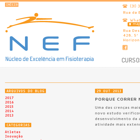
INÍCIO
(31)
Rua da 
What
ma
Rua Des
428, 5º
Horizon
CURSO
ARQUIVOS DO BLOG
29 OUT 2013
2017
PORQUE CORRER 
2016
2015
Uma das crenças mais
2014
novo estudo verificou
2013
desenvolvimento da a
atividade mais extenu
CATEGORIAS
Atletas
Inovação