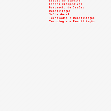
Lesões do esporte
Lesões Ortopédicas
Prevenção de lesões
Reabilitação
Saúde Geral
Tecnologia e Reabilitação
Tecnologia e Reabilitação