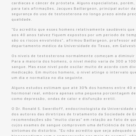
cardíacas e câncer de próstata. Alguns especialistas, poré
para tais afirmações. Jacques Baillargeon, principal autor d
segurança do uso de testosterona no longo prazo ainda pre
qualidade.
“Eu acredito que esses homens relativamente saudáveis qu
aos 40 anos talvez fiquem expostos por um período de tem
são os riscos envolvidos”, afirmou Baillargeon, professor a
departamento médico da Universidade do Texas, em Galvest
Os níveis de testosterona normalmente começam a diminuir 
Para a maioria dos homens, o nível médio varia de 300 a 10
sangue. Mas esse nível pode oscilar muito de acordo com div
medicação. Em muitos homens, o nível atinge o intervalo q
um dia e normaliza no dia seguinte.
Alguns estudos estimam que até 30% dos homens entre 40 e
hormonal real, embora apenas uma pequena porcentagem des
como depressão, ondas de calor e disfunção erétil.
O Dr. Ronald S. Swerdloff, endocrinologista da Universidade 
dos autores das diretrizes de tratamento da Sociedade de E
recomendações são “muito claras” em relação ao fato de qu
cujos exames de sangue comprovem uma deficiência de test
sintomas do distúrbio. “Eu não acredito que seja adequado 
hipogonadismo sem a comprovação por meio de exame”, afi