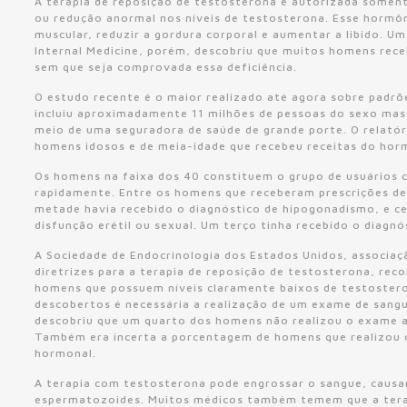
A terapia de reposição de testosterona é autorizada some
ou redução anormal nos níveis de testosterona. Esse hormô
muscular, reduzir a gordura corporal e aumentar a libido. U
Internal Medicine, porém, descobriu que muitos homens rec
sem que seja comprovada essa deficiência.
O estudo recente é o maior realizado até agora sobre padrõ
incluiu aproximadamente 11 milhões de pessoas do sexo mas
meio de uma seguradora de saúde de grande porte. O relató
homens idosos e de meia-idade que recebeu receitas do hormô
Os homens na faixa dos 40 constituem o grupo de usuários
rapidamente. Entre os homens que receberam prescrições d
metade havia recebido o diagnóstico de hipogonadismo, e c
disfunção erétil ou sexual. Um terço tinha recebido o diagnó
A Sociedade de Endocrinologia dos Estados Unidos, associaç
diretrizes para a terapia de reposição de testosterona, re
homens que possuem níveis claramente baixos de testostero
descobertos é necessária a realização de um exame de sangu
descobriu que um quarto dos homens não realizou o exame a
Também era incerta a porcentagem de homens que realizou 
hormonal.
A terapia com testosterona pode engrossar o sangue, causa
espermatozoides. Muitos médicos também temem que a tera