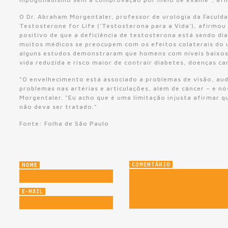
O Dr. Abraham Morgentaler, professor de urologia da Faculda
Testosterone for Life (‘Testosterona para a Vida’), afirmou
positivo de que a deficiência de testosterona está sendo di
muitos médicos se preocupem com os efeitos colaterais do 
alguns estudos demonstraram que homens com níveis baixos
vida reduzida e risco maior de contrair diabetes, doenças c
“O envelhecimento está associado a problemas de visão, au
problemas nas artérias e articulações, além de câncer – e n
Morgentaler. “Eu acho que é uma limitação injusta afirmar q
não deva ser tratado.”
Fonte: Folha de São Paulo
COMENTÁRIO
NOME
E-MAIL