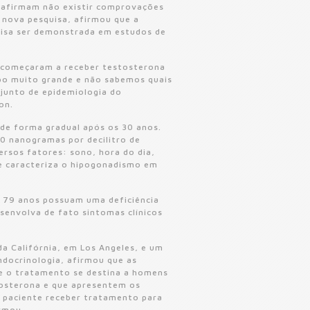
m, afirmam não existir comprovações
a nova pesquisa, afirmou que a
cisa ser demonstrada em estudos de
e começaram a receber testosterona
po muito grande e não sabemos quais
djunto de epidemiologia do
on.
de forma gradual após os 30 anos.
00 nanogramas por decilitro de
ersos fatores: sono, hora do dia,
ue caracteriza o hipogonadismo em
 79 anos possuam uma deficiência
envolva de fato sintomas clínicos
da Califórnia, em Los Angeles, e um
ndocrinologia, afirmou que as
e o tratamento se destina a homens
osterona e que apresentem os
o paciente receber tratamento para
rmou.