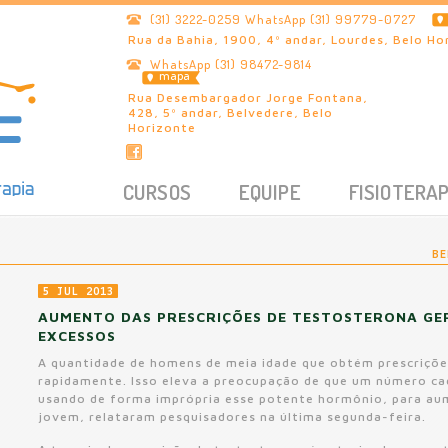
(31) 3222-0259 WhatsApp (31) 99779-0727
Rua da Bahia, 1900, 4º andar, Lourdes, Belo Ho
WhatsApp (31) 98472-9814
mapa
Rua Desembargador Jorge Fontana,
428, 5º andar, Belvedere, Belo
Horizonte
CURSOS
EQUIPE
FISIOTERAP
BE
5 JUL 2013
AUMENTO DAS PRESCRIÇÕES DE TESTOSTERONA G
EXCESSOS
A quantidade de homens de meia idade que obtém prescriçõ
rapidamente. Isso eleva a preocupação de que um número ca
usando de forma imprópria esse potente hormônio, para aume
jovem, relataram pesquisadores na última segunda-feira.