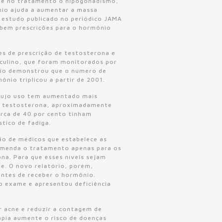
nte no tratamento o hipogonadismo,
nio ajuda a aumentar a massa
m estudo publicado no periódico JAMA
ebem prescrições para o hormônio
es de prescrição de testosterona e
culino, que foram monitorados por
rio demonstrou que o número de
nio triplicou a partir de 2001.
 cujo uso tem aumentado mais
e testosterona, aproximadamente
erca de 40 por cento tinham
stico de fadiga.
ão de médicos que estabelece as
comenda o tratamento apenas para os
na. Para que esses níveis sejam
e. O novo relatório, porém,
ntes de receber o hormônio.
o exame e apresentou deficiência
r acne e reduzir a contagem de
pia aumente o risco de doenças