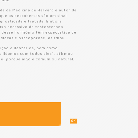
de de Medicina de Harvard e autor de
 que as descobertas são um sinal
agnosticada e tratada. Embora
uso excessivo de testosterona,
 desse hormônio têm expectativa de
ardíacas e osteoporose, afirmou.
dição e dentários, bem como
ós lidamos com todos eles”, afirmou
ue, porque algo é comum ou natural,